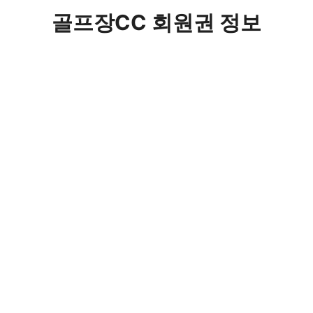
컨
골프장CC 회원권 정보
텐
츠
로
건
너
뛰
기