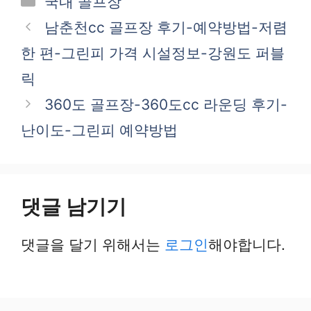
국내 골프장
테
남춘천cc 골프장 후기-예약방법-저렴
고
한 편-그린피 가격 시설정보-강원도 퍼블
리
릭
360도 골프장-360도cc 라운딩 후기-
난이도-그린피 예약방법
댓글 남기기
댓글을 달기 위해서는
로그인
해야합니다.