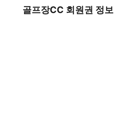
컨
골프장CC 회원권 정보
텐
츠
로
건
너
뛰
기