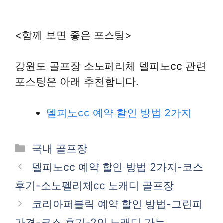
<함께 보면 좋은 포스팅>
강원도 골프장 소노페리체 델피노cc 관련
포스팅은 아래 추천합니다.
델피노cc 예약 할인 방법 2가지
카
국내 골프장
테
델피노cc 예약 할인 방법 2가지-코스
고
후기-소노펠리체cc 노캐디 골프장
리
코리아퍼블릭 예약 할인 방법-그린피
가격-코스 후기-2인 노캐디 가능