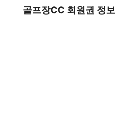
컨
골프장CC 회원권 정보
텐
츠
로
건
너
뛰
기