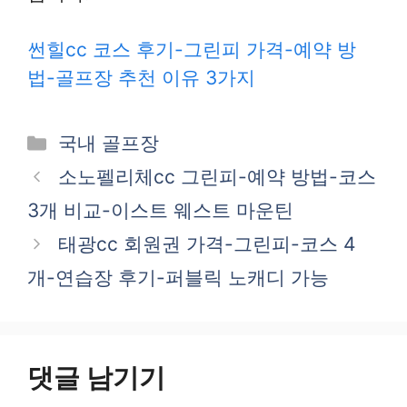
썬힐cc 코스 후기-그린피 가격-예약 방
법-골프장 추천 이유 3가지
카
국내 골프장
테
소노펠리체cc 그린피-예약 방법-코스
고
3개 비교-이스트 웨스트 마운틴
리
태광cc 회원권 가격-그린피-코스 4
개-연습장 후기-퍼블릭 노캐디 가능
댓글 남기기