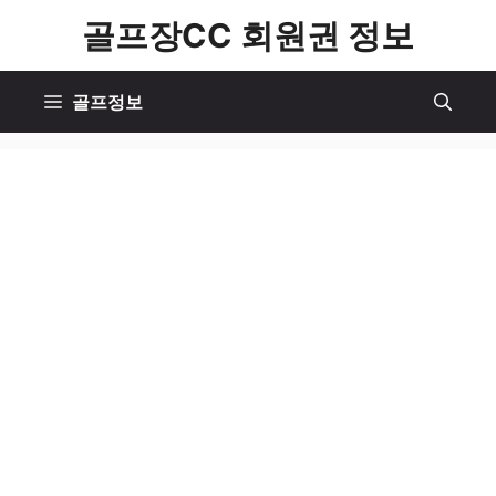
컨
골프장CC 회원권 정보
텐
츠
골프정보
로
건
너
뛰
기