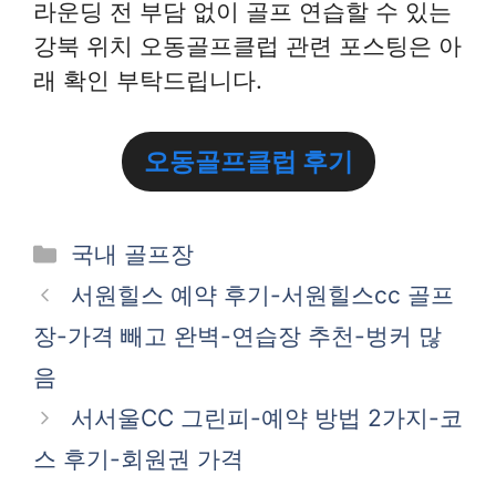
라운딩 전 부담 없이 골프 연습할 수 있는
강북 위치 오동골프클럽 관련 포스팅은 아
래 확인 부탁드립니다.
오동골프클럽 후기
카
국내 골프장
테
서원힐스 예약 후기-서원힐스cc 골프
고
장-가격 빼고 완벽-연습장 추천-벙커 많
리
음
서서울CC 그린피-예약 방법 2가지-코
스 후기-회원권 가격